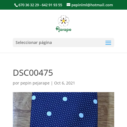
670 36 32 29 - 642 91 93 55
pepinlml@hotmail.com
Seleccionar página
DSC00475
por
pepin pejarape
|
Oct 6, 2021