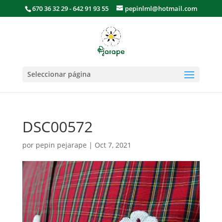
670 36 32 29 - 642 91 93 55
pepinlml@hotmail.com
Seleccionar página
DSC00572
por
pepin pejarape
|
Oct 7, 2021