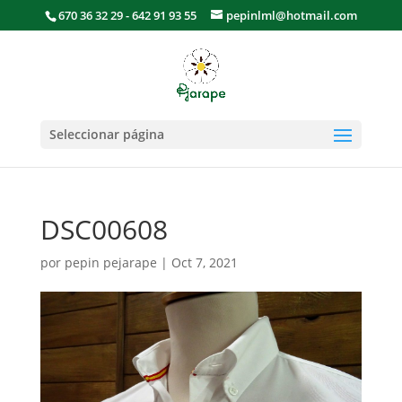
670 36 32 29 - 642 91 93 55
pepinlml@hotmail.com
Seleccionar página
DSC00608
por
pepin pejarape
|
Oct 7, 2021