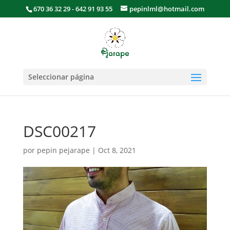
670 36 32 29 - 642 91 93 55
pepinlml@hotmail.com
Seleccionar página
DSC00217
por
pepin pejarape
|
Oct 8, 2021