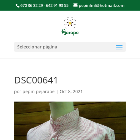
670 36 32 29 - 642 91 93 55
pepinlml@hotmail.com
Seleccionar página
DSC00641
por
pepin pejarape
|
Oct 8, 2021