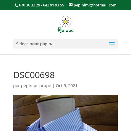
670 36 32 29 - 642 91 93 55
pepinlml@hotmail.com
Seleccionar página
DSC00698
por
pepin pejarape
|
Oct 9, 2021