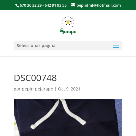
670 36 32 29 - 642 91 93 55
pepinlml@hotmail.com
Seleccionar página
DSC00748
por
pepin pejarape
|
Oct 9, 2021