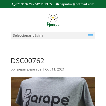
670 36 32 29 - 642 91 93 55
pepinlml@hotmail.com
Seleccionar página
DSC00762
por
pepin pejarape
|
Oct 11, 2021