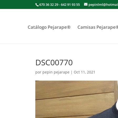
670 36 32 29 - 642 91 93 55
pepinlml@hotmai
Catálogo Pejarape®
Camisas Pejarape
DSC00770
por
pepin pejarape
|
Oct 11, 2021