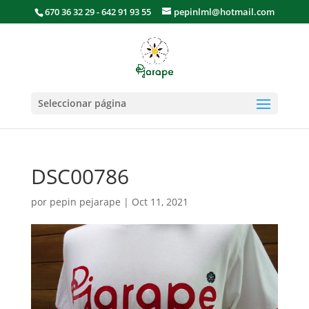
670 36 32 29 - 642 91 93 55
pepinlml@hotmail.com
Seleccionar página
DSC00786
por
pepin pejarape
|
Oct 11, 2021