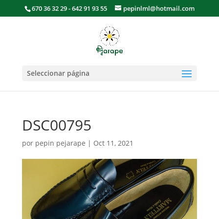
670 36 32 29 - 642 91 93 55
pepinlml@hotmail.com
Seleccionar página
DSC00795
por
pepin pejarape
|
Oct 11, 2021