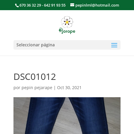
670 36 32 29 - 642 91 93 55
pepinlml@hotmail.com
Seleccionar página
DSC01012
por
pepin pejarape
|
Oct 30, 2021