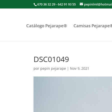
670 36 32 29 - 642 91 93 55
pepinlml@hotmai
Catálogo Pejarape®
Camisas Pejarape
DSC01049
por
pepin pejarape
|
Nov 9, 2021