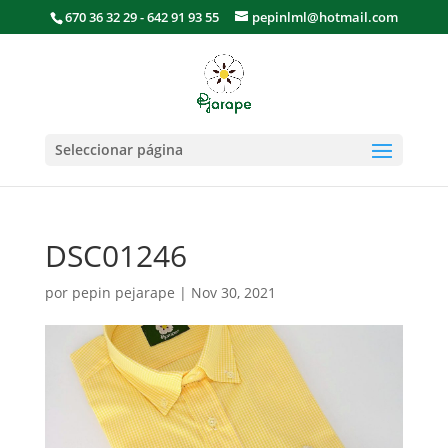
670 36 32 29 - 642 91 93 55
pepinlml@hotmail.com
Seleccionar página
DSC01246
por
pepin pejarape
|
Nov 30, 2021