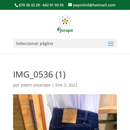
670 36 32 29 - 642 91 93 55
pepinlml@hotmail.com
Seleccionar página
IMG_0536 (1)
por
pepin pejarape
|
Ene 3, 2022