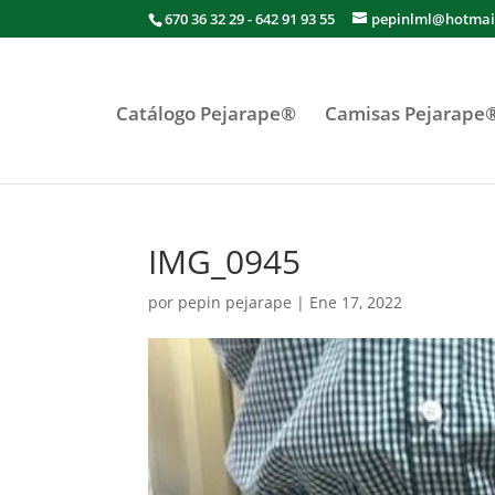
670 36 32 29 - 642 91 93 55
pepinlml@hotmai
Catálogo Pejarape®
Camisas Pejarape
IMG_0945
por
pepin pejarape
|
Ene 17, 2022