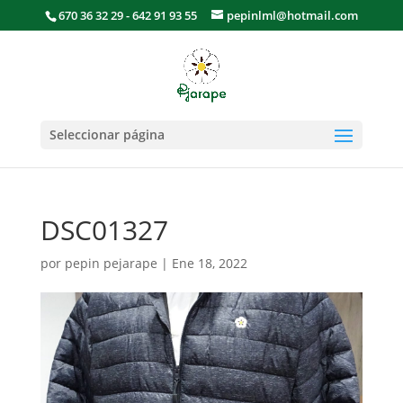
670 36 32 29 - 642 91 93 55
pepinlml@hotmail.com
Seleccionar página
DSC01327
por
pepin pejarape
|
Ene 18, 2022