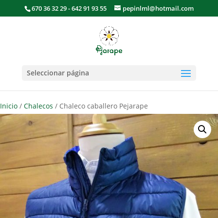
670 36 32 29 - 642 91 93 55
pepinlml@hotmail.com
Seleccionar página
Inicio
/
Chalecos
/ Chaleco caballero Pejarape